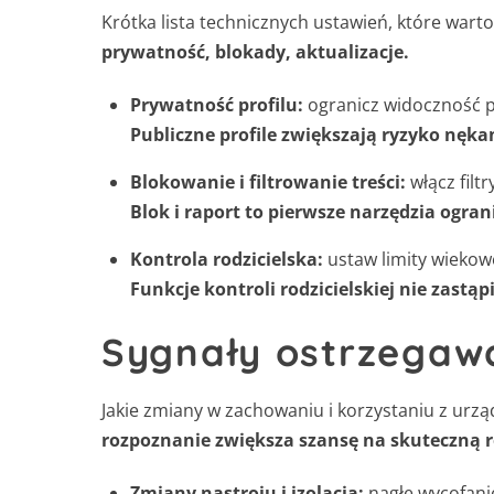
Krótka lista technicznych ustawień, które war
prywatność, blokady, aktualizacje.
Prywatność profilu:
ogranicz widoczność 
Publiczne profile zwiększają ryzyko nękan
Blokowanie i filtrowanie treści:
włącz filt
Blok i raport to pierwsze narzędzia ogran
Kontrola rodzicielska:
ustaw limity wiekowe
Funkcje kontroli rodzicielskiej nie zastą
Sygnały ostrzegaw
Jakie zmiany w zachowaniu i korzystaniu z urz
rozpoznanie zwiększa szansę na skuteczną r
Zmiany nastroju i izolacja:
nagłe wycofani