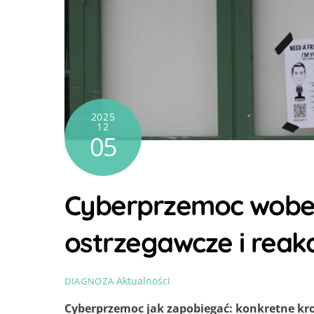
2025
12
05
Cyberprzemoc wobec
ostrzegawcze i reak
Aktualności
DIAGNOZA
Cyberprzemoc jak zapobiegać: konkretne kro