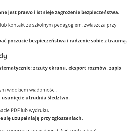
ne jest prawo i istnieje zagrożenie bezpieczeństwa.
 lub kontakt ze szkolnym pedagogiem, zwłaszcza przy
ć poczucie bezpieczeństwa i radzenie sobie z traumą.
ody
ystematycznie: zrzuty ekranu, eksport rozmów, zapis
łnym widokiem wiadomości.
 usunięcie utrudnia śledztwo.
macie PDF lub wydruku.
 się uzupełniają przy zgłoszeniach.
mą i poproś o kopię danych (jeśli potrzebne).