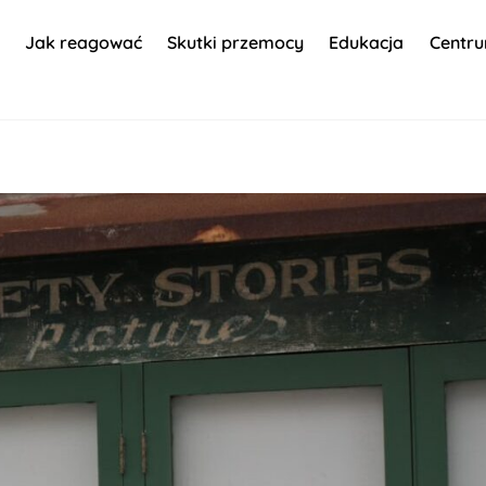
Jak reagować
Skutki przemocy
Edukacja
Centr