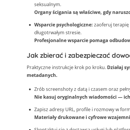
seksualnym.
Organy ścigania są właściwe, gdy naruszo
Wsparcie psychologiczne:
zaoferuj terapię
długotrwałym stresie.
Profesjonalne wsparcie pomaga odbudowa
Jak zbierać i zabezpieczać dow
Praktyczne instrukcje krok po kroku.
Działaj s
metadanych.
Zrób screenshoty z datą i czasem oraz pe
Nie kasuj oryginalnych wiadomości — ich
Zapisz adresy URL, profile i rozmowy w for
Materiały drukowane i cyfrowe wzajemnie
Skontaktuj się z dostawcą usługi lub platfor