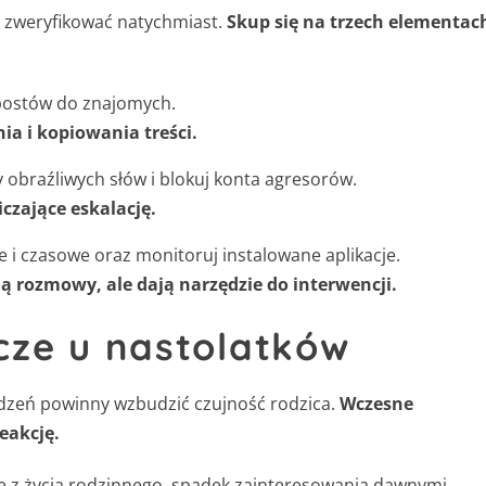
to zweryfikować natychmiast.
Skup się na trzech elementac
postów do znajomych.
ia i kopiowania treści.
ry obraźliwych słów i blokuj konta agresorów.
iczające eskalację.
 i czasowe oraz monitoruj instalowane aplikacje.
pią rozmowy, ale dają narzędzie do interwencji.
cze u nastolatków
ądzeń powinny wzbudzić czujność rodzica.
Wczesne
eakcję.
e z życia rodzinnego, spadek zainteresowania dawnymi